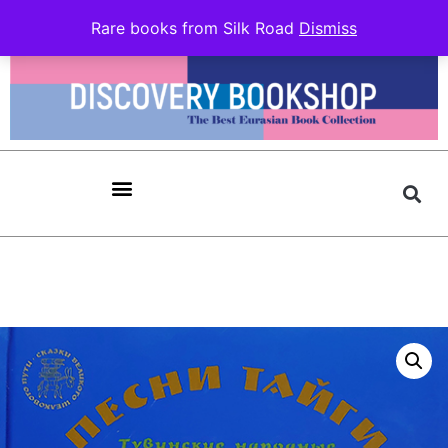
Rare books from Silk Road
Dismiss