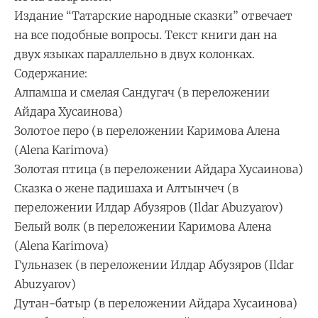
Издание “Татарские народные сказки” отвечает
на все подобные вопросы. Текст книги дан на
двух языках параллельно в двух колонках.
Содержание:
Алпамша и смелая Сандугач (в переложении
Айдара Хусаинова)
Золотое перо (в переложении
Каримова Алена
(Alena Karimova)
Золотая птица (в переложении Айдара Хусаинова)
Сказка о жене падишаха и Алтынчеч (в
переложении
Илдар Абузяров (Ildar Abuzyarov)
Белый волк (в переложении
Каримова Алена
(Alena Karimova)
Гульназек (в переложении
Илдар Абузяров
(Ildar
Abuzyarov)
Дутан-батыр (в переложении Айдара Хусаинова)