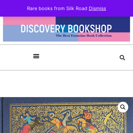
Rare books from Silk Road
Dismiss