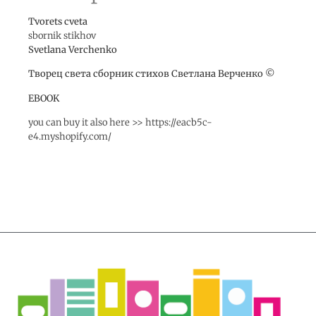
Tvorets cveta
sbornik stikhov
Svetlana Verchenko
Творец cвета сборник стихов Светлана Верченко ©
EBOOK
you can buy it also here >> https://eacb5c-
e4.myshopify.com/