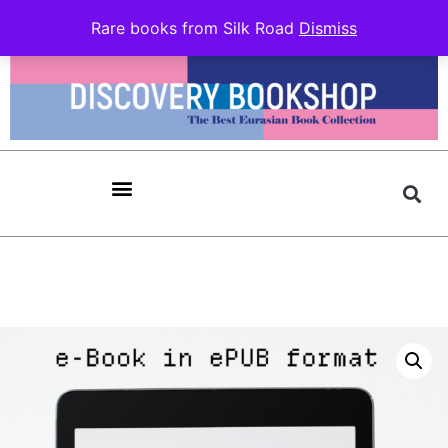
Rare books from Silk Road
Dismiss